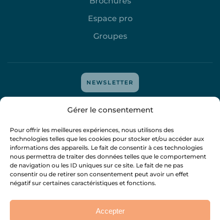
Brochures
Espace pro
Groupes
NEWSLETTER
Mentions légales
-
Protection des données
-
Politique de
Gérer le consentement
cookies
- tous droits réservés
@attitudedigitale
-
@mejyvan
Pour offrir les meilleures expériences, nous utilisons des
technologies telles que les cookies pour stocker et/ou accéder aux
informations des appareils. Le fait de consentir à ces technologies
nous permettra de traiter des données telles que le comportement
de navigation ou les ID uniques sur ce site. Le fait de ne pas
consentir ou de retirer son consentement peut avoir un effet
négatif sur certaines caractéristiques et fonctions.
Accepter