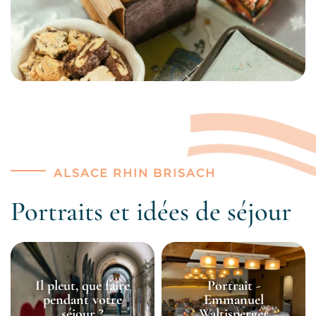
ALSACE RHIN BRISACH
Portraits et idées de séjour
Il pleut, que faire
Portrait -
pendant votre
Emmanuel
séjour ?
Waltisperger