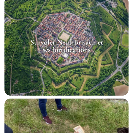
Survoler Neuf-Brisach et
ses fortifications