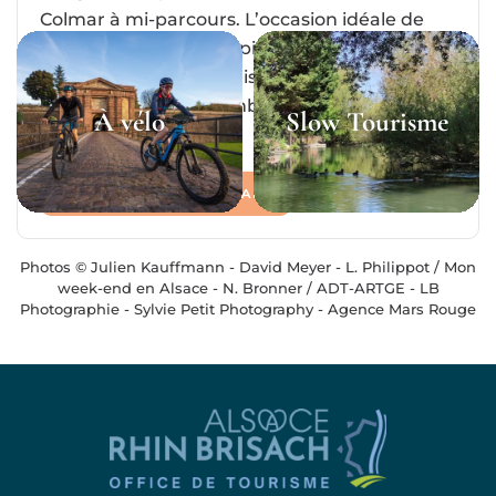
Colmar à mi-parcours. L’occasion idéale de
flâner dans les ruelles pittoresques de la vieille
ville et de la Petite Venise. Sur le chemin du
retour, profitez de l’ombre des arbres qui
À vélo
Slow Tourisme
longent les canaux.
TÉLÉCHARGER L'ITINÉRAIRE
Photos © Julien Kauffmann - David Meyer - L. Philippot / Mon
week-end en Alsace - N. Bronner / ADT-ARTGE - LB
Photographie - Sylvie Petit Photography - Agence Mars Rouge