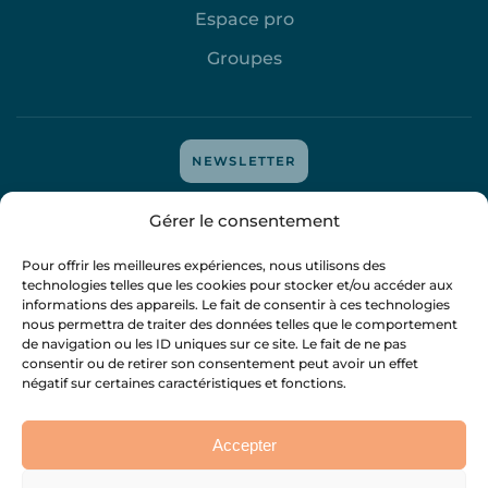
Espace pro
Groupes
NEWSLETTER
Mentions légales
-
Protection des données
-
Politique de
Gérer le consentement
cookies
- tous droits réservés
@attitudedigitale
-
@mejyvan
Pour offrir les meilleures expériences, nous utilisons des
technologies telles que les cookies pour stocker et/ou accéder aux
informations des appareils. Le fait de consentir à ces technologies
nous permettra de traiter des données telles que le comportement
de navigation ou les ID uniques sur ce site. Le fait de ne pas
consentir ou de retirer son consentement peut avoir un effet
négatif sur certaines caractéristiques et fonctions.
Accepter