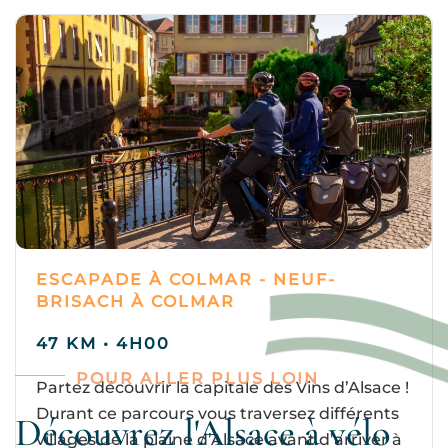
ESCAPADE À COLMAR - NEUF-
BRISACH À COLMAR
47 KM • 4H00
POUR ALLER PLUS LOIN
Partez découvrir la capitale des Vins d’Alsace !
Durant ce parcours vous traversez différents
Découvrez l'Alsace à vélo
villages de la plaine d’Alsace avant d’arriver à