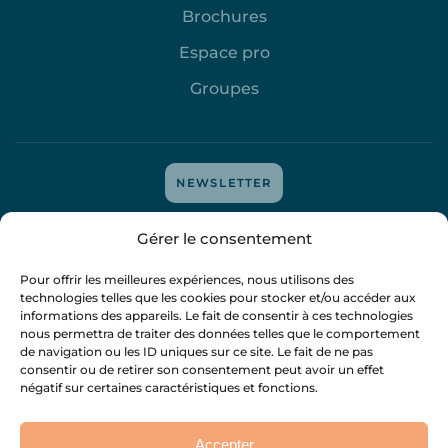
Brochures
Espace pro
Groupes
NEWSLETTER
Mentions légales
-
Protection des données
-
Politique de
Gérer le consentement
cookies
- tous droits réservés
@attitudedigitale
-
@mejyvan
Pour offrir les meilleures expériences, nous utilisons des
technologies telles que les cookies pour stocker et/ou accéder aux
informations des appareils. Le fait de consentir à ces technologies
nous permettra de traiter des données telles que le comportement
de navigation ou les ID uniques sur ce site. Le fait de ne pas
consentir ou de retirer son consentement peut avoir un effet
négatif sur certaines caractéristiques et fonctions.
Accepter