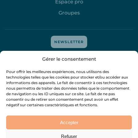
Espace pro
Groupes
NEWSLETTER
Mentions légales
-
Protection des données
-
Politique de
Gérer le consentement
cookies
- tous droits réservés
@attitudedigitale
-
@mejyvan
Pour offrir les meilleures expériences, nous utilisons des
technologies telles que les cookies pour stocker et/ou accéder aux
informations des appareils. Le fait de consentir à ces technologies
nous permettra de traiter des données telles que le comportement
de navigation ou les ID uniques sur ce site. Le fait de ne pas
consentir ou de retirer son consentement peut avoir un effet
négatif sur certaines caractéristiques et fonctions.
Accepter
Refuser